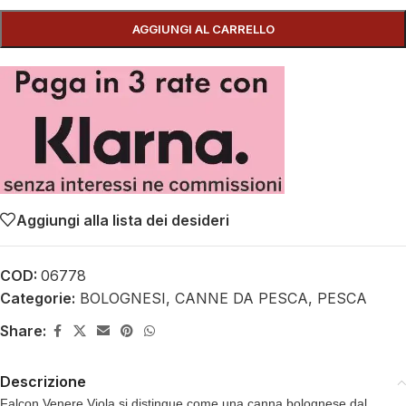
AGGIUNGI AL CARRELLO
Aggiungi alla lista dei desideri
COD:
06778
Categorie:
BOLOGNESI
,
CANNE DA PESCA
,
PESCA
Share:
Descrizione
Falcon Venere Viola si distingue come una canna bolognese dal